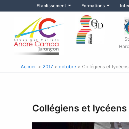
Aller
Etablissement
Formations
Int
au
contenu
S
Harc
Accueil
2017
octobre
Collégiens et lycéen
Collégiens et lycéens