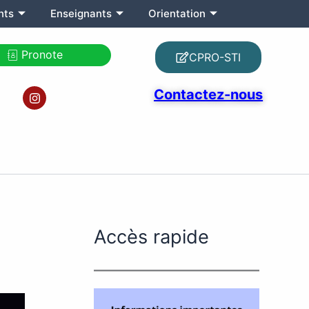
nts
Enseignants
Orientation
Pronote
CPRO-STI
I
Contactez-nous
n
s
t
a
g
r
a
m
Accès rapide