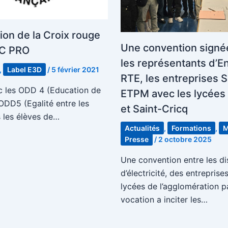
ion de la Croix rouge
Une convention signé
AC PRO
les représentants d’E
,
Label E3D
/
5 février 2021
RTE, les entreprises S
ec les ODD 4 (Education de
ETPM avec les lycée
 ODD5 (Egalité entre les
et Saint-Cricq
s les élèves de…
Actualités
,
Formations
,
M
Presse
/
2 octobre 2025
Une convention entre les di
d’électricité, des entreprise
lycées de l’agglomération p
vocation a inciter les…