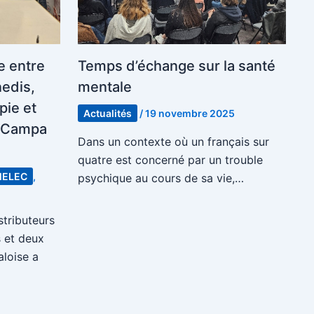
Temps d’échange sur la santé
e entre
mentale
nedis,
pie et
Actualités
/
19 novembre 2025
s Campa
Dans un contexte où un français sur
quatre est concerné par un trouble
ELEC
,
psychique au cours de sa vie,…
stributeurs
s et deux
aloise a