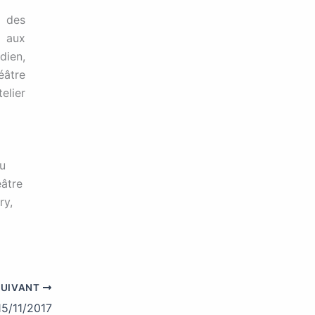
s des
s aux
dien,
éâtre
elier
du
éâtre
ry,
SUIVANT
5/11/2017