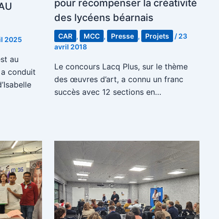
pour récompenser la créativité
 AU
des lycéens béarnais
CAR
,
MCC
,
Presse
,
Projets
/
23
il 2025
avril 2018
est au
Le concours Lacq Plus, sur le thème
a conduit
des œuvres d’art, a connu un franc
Isabelle
succès avec 12 sections en…