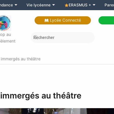
endance
Vie lycéenne
ERASMUS +
Pare
Lycée Connecté
top au
èlement
s immergés au théâtre
 immergés au théâtre