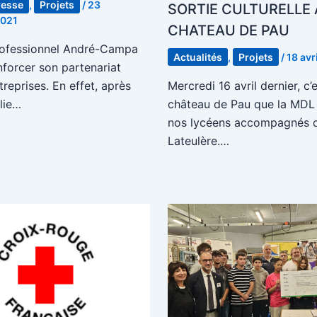
resse
,
Projets
/
23
SORTIE CULTURELLE
2021
CHATEAU DE PAU
rofessionnel André-Campa
Actualités
,
Projets
/
18 avr
nforcer son partenariat
treprises. En effet, après
Mercredi 16 avril dernier, c’
 lie…
château de Pau que la MDL 
nos lycéens accompagnés d’
Lateulère.…