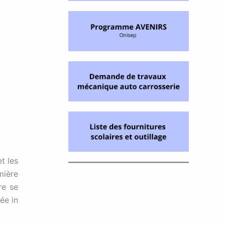
t les
mière
re se
ée in