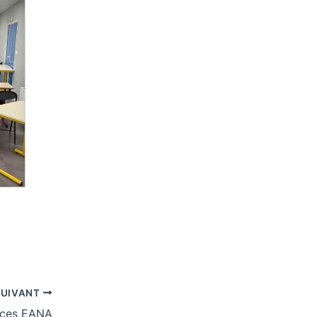
SUIVANT
rces EANA