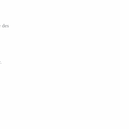
e des
.