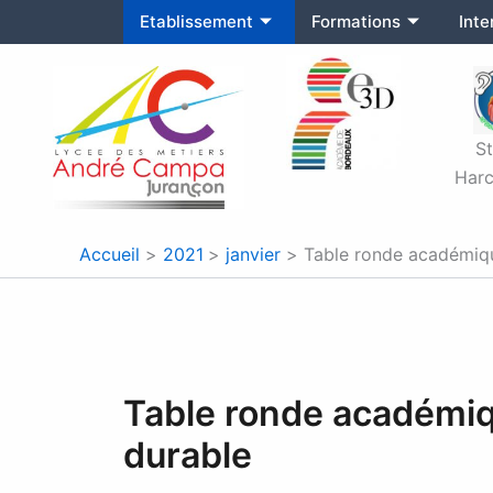
Aller
Etablissement
Formations
Int
au
contenu
S
Harc
Accueil
2021
janvier
Table ronde académiq
Table ronde académi
durable