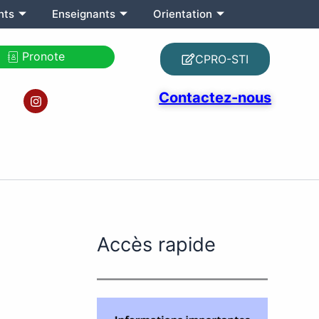
nts
Enseignants
Orientation
Pronote
CPRO-STI
I
Contactez-nous
n
s
t
a
g
r
a
m
Accès rapide