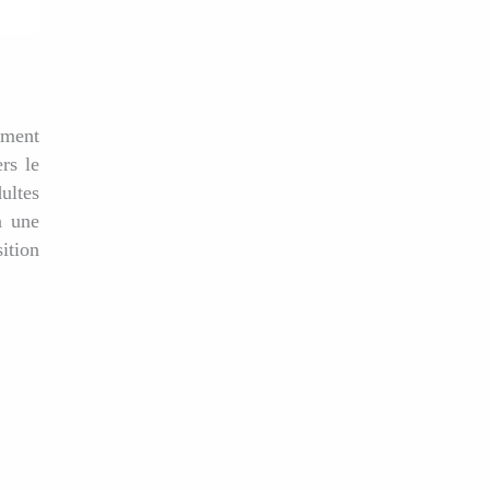
ement
rs le
ultes
à une
ition