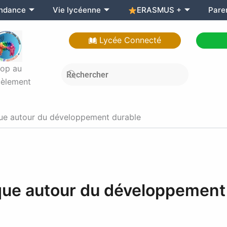
endance
Vie lycéenne
ERASMUS +
Pare
Lycée Connecté
top au
èlement
ue autour du développement durable
que autour du développement