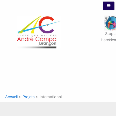
Aller
au
contenu
Stop 
Harcèle
Accueil
Projets
International