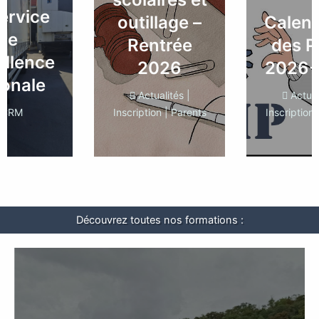
ervice
outillage –
Calend
de
Rentrée
des 
ellence
2026
2026-
ionale
Actualités
|
Actual
CRM
Inscription
|
Parents
Inscription
Découvrez toutes nos formations :
Conducteur routier