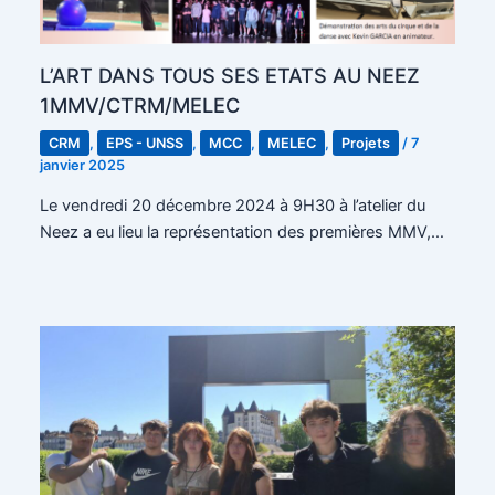
L’ART DANS TOUS SES ETATS AU NEEZ
1MMV/CTRM/MELEC
CRM
,
EPS - UNSS
,
MCC
,
MELEC
,
Projets
/
7
janvier 2025
Le vendredi 20 décembre 2024 à 9H30 à l’atelier du
Neez a eu lieu la représentation des premières MMV,…