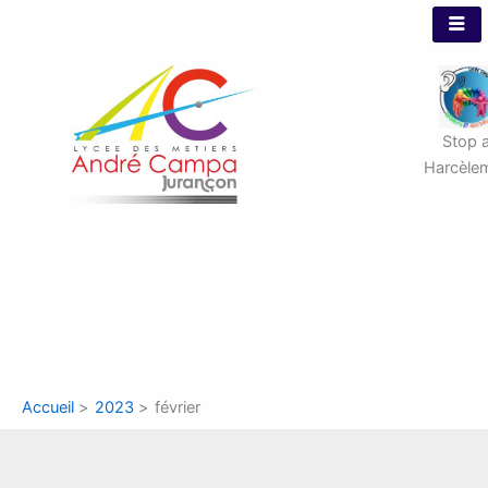
Aller
au
contenu
Stop 
Harcèle
Accueil
2023
février