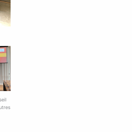
eil
utres