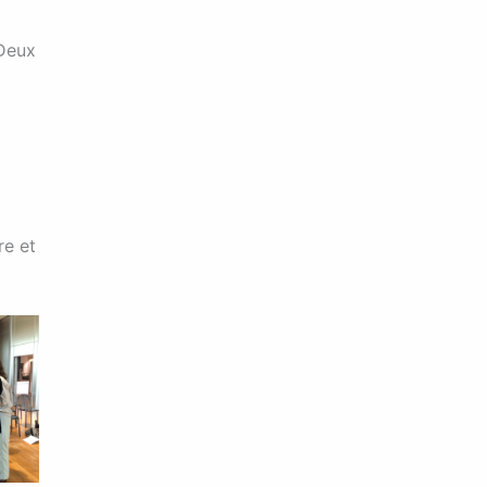
 Deux
re et