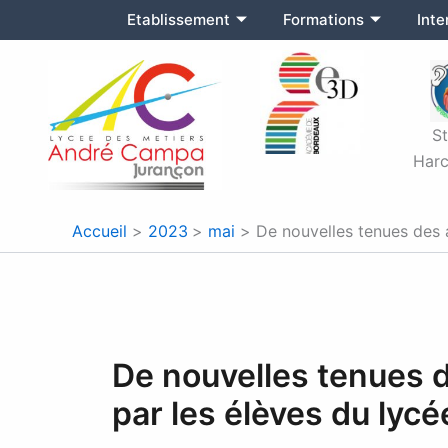
Aller
Etablissement
Formations
Int
au
contenu
S
Harc
Accueil
2023
mai
De nouvelles tenues des a
De nouvelles tenues d
par les élèves du lycé