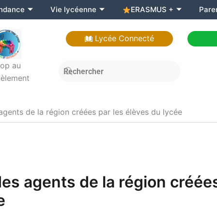
endance
Vie lycéenne
ERASMUS +
Pare
Lycée Connecté
top au
èlement
gents de la région créées par les élèves du lycée
es agents de la région créée
e