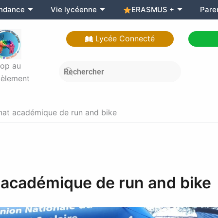
endance
Vie lycéenne
ERASMUS +
Pare
Lycée Connecté
top au
èlement
at académique de run and bike
académique de run and bike