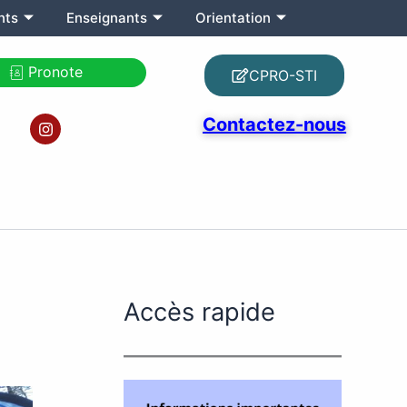
nts
Enseignants
Orientation
Pronote
CPRO-STI
I
Contactez-nous
n
s
t
a
g
r
a
m
Accès rapide