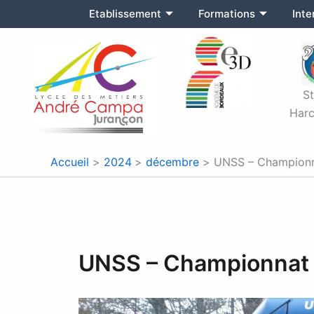
Aller
Etablissement
Formations
Int
au
contenu
S
Harc
Accueil
2024
décembre
UNSS – Championn
UNSS – Championnat 