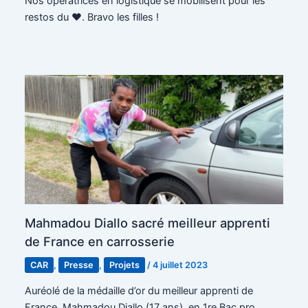
Nos opératrices en logistique se mobilisent pour les
restos du ♥️. Bravo les filles !
Mahmadou Diallo sacré meilleur apprenti
de France en carrosserie
CAR
,
Presse
,
Projets
/
4 juillet 2023
Auréolé de la médaille d’or du meilleur apprenti de
France, Mahmadou Diallo (17 ans), en 1re Bac pro