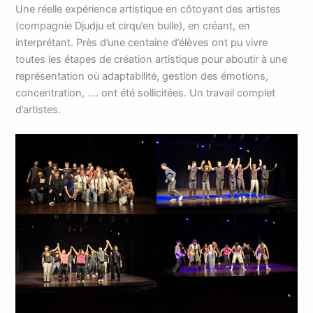
Une réelle expérience artistique en côtoyant des artistes
(compagnie Djudju et cirqu’en bulle), en créant, en
interprétant. Près d’une centaine d’élèves ont pu vivre
toutes les étapes de création artistique pour aboutir à une
représentation où adaptabilité, gestion des émotions,
concentration, …. ont été sollicitées. Un travail complet
d’artistes.