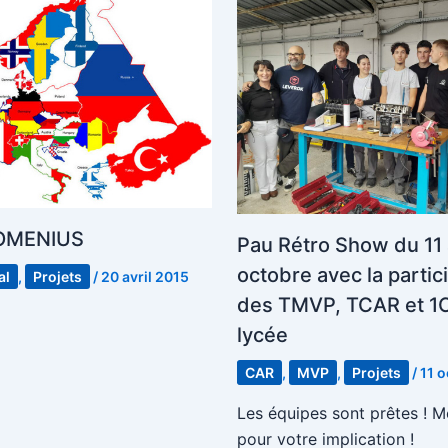
COMENIUS
Pau Rétro Show du 11 
octobre avec la partic
al
,
Projets
/
20 avril 2015
des TMVP, TCAR et 1
lycée
CAR
,
MVP
,
Projets
/
11 
Les équipes sont prêtes ! M
pour votre implication !