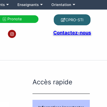
nts
Enseignants
Orientation
Pronote
CPRO-STI
I
Contactez-nous
n
s
t
a
g
r
a
m
Accès rapide