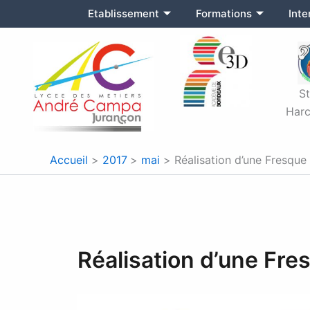
Aller
Etablissement
Formations
Int
au
contenu
S
Harc
Accueil
2017
mai
Réalisation d’une Fresque
Réalisation d’une Fre