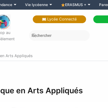
endance
Vie lycéenne
ERASMUS +
Pare
Lycée Connecté
top au
èlement
 en Arts Appliqués
sque en Arts Appliqués