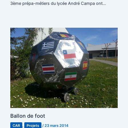
3ème prépa-métiers du lycée André Campa ont…
Ballon de foot
CAR
,
Projets
/
23 mars 2014