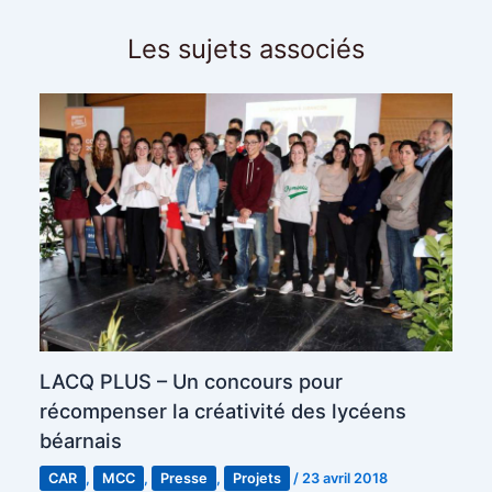
Les sujets associés
LACQ PLUS – Un concours pour
récompenser la créativité des lycéens
béarnais
CAR
,
MCC
,
Presse
,
Projets
/
23 avril 2018