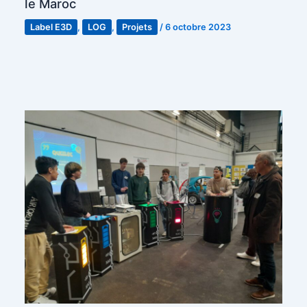
le Maroc
Label E3D
,
LOG
,
Projets
/
6 octobre 2023