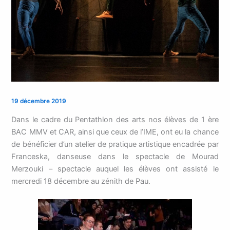
19 décembre 2019
Dans le cadre du Pentathlon des arts nos élèves de 1 ère
BAC MMV et CAR, ainsi que ceux de l’IME, ont eu la chance
de bénéficier d’un atelier de pratique artistique encadrée par
Franceska, danseuse dans le spectacle de Mourad
Merzouki – spectacle auquel les élèves ont assisté le
mercredi 18 décembre au zénith de Pau.