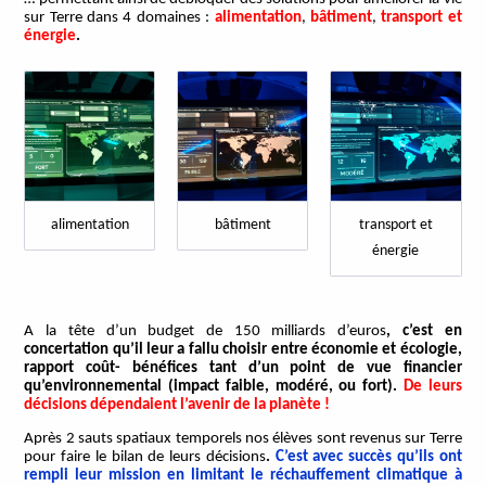
sur Terre dans 4 domaines :
alimentation
,
bâtiment
,
transport et
énergie
.
alimentation
bâtiment
transport et
énergie
A la tête d’un budget de 150 milliards d’euros
, c’est en
concertation qu’il leur a fallu choisir entre économie et écologie,
rapport coût- bénéfices tant d’un point de vue financier
qu’environnemental (impact faible, modéré, ou fort).
De leurs
décisions dépendaient l’avenir de la planète !
Après 2 sauts spatiaux temporels nos élèves sont revenus sur Terre
pour faire le bilan de leurs décisions
.
C’est avec succès qu’ils ont
rempli leur mission en limitant le réchauffement climatique à