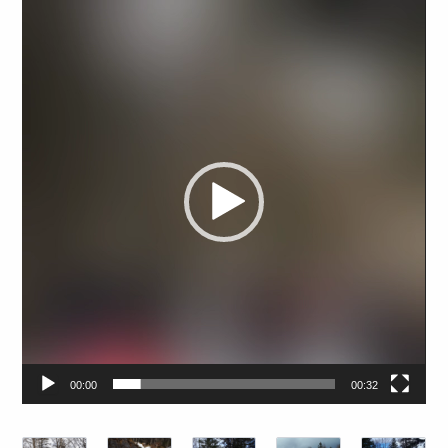
Lecteur
vidéo
00:00
00:32