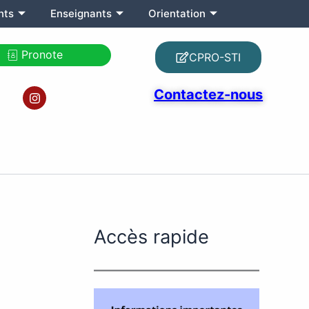
nts
Enseignants
Orientation
Pronote
CPRO-STI
I
Contactez-nous
n
s
t
a
g
r
a
m
Accès rapide