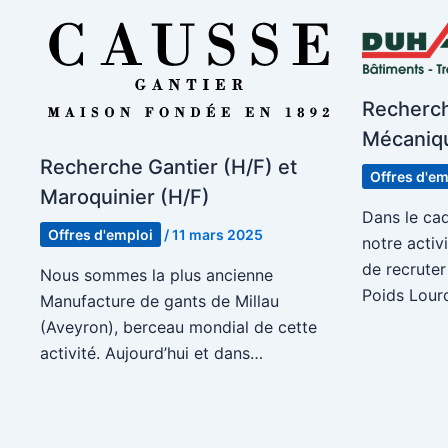
Recherch
Mécaniq
Recherche Gantier (H/F) et
Offres d'em
Maroquinier (H/F)
Dans le ca
Offres d'emploi
/
11 mars 2025
notre activ
de recrute
Nous sommes la plus ancienne
Poids Lour
Manufacture de gants de Millau
(Aveyron), berceau mondial de cette
activité. Aujourd’hui et dans…