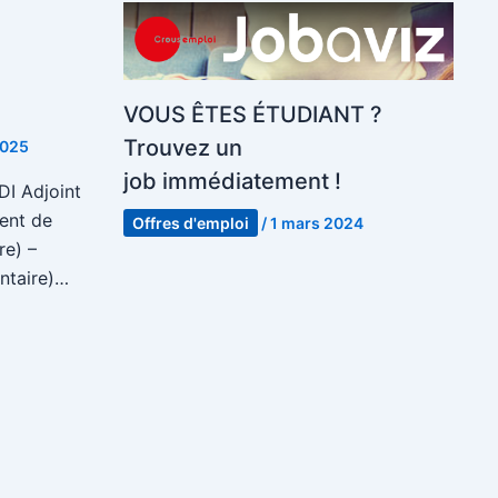
VOUS ÊTES ÉTUDIANT ?
Trouvez un
2025
job immédiatement !
DI Adjoint
gent de
Offres d'emploi
/
1 mars 2024
re) –
entaire)…