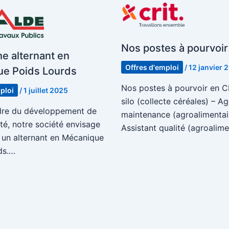
Nos postes à pourvoir
e alternant en
Offres d'emploi
/
12 janvier 
ue Poids Lourds
Nos postes à pourvoir en C
ploi
/
1 juillet 2025
silo (collecte céréales) – A
dre du développement de
maintenance (agroalimentai
ité, notre société envisage
Assistant qualité (agroalim
r un alternant en Mécanique
ds.…