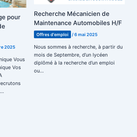
Recherche Mécanicien de
ge pour
Maintenance Automobiles H/F
de
Offres d'emploi
/
6 mai 2025
Nous sommes à recherche, à partir du
re 2025
mois de Septembre, d’un lycéen
nique Vous
diplômé à la recherche d’un emploi
nique Vos
ou…
A
recrutons
s…