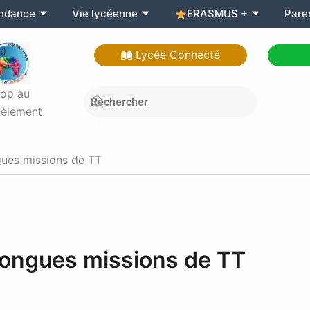
endance
Vie lycéenne
ERASMUS +
Pare
Lycée Connecté
top au
èlement
gues missions de TT
 longues missions de TT