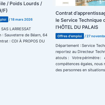
le / Poids Lourds /
H/F)
Contrat d’apprentissa
le Service Technique 
ploi
/
18 mars 2026
l’HÔTEL DU PALAIS
 : SAS LARRESSAT
n : Sauveterre de Béarn, 64
Offres d'emploi
/
27 novemb
ntrat : CDI À PROPOS DU
Département : Service Tech
reportez au Directeur Tech
atouts : Votre périmètre : 
compétences égales, nous 
des personnes en situation