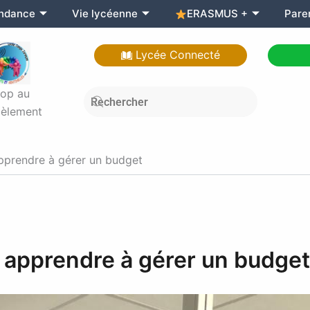
endance
Vie lycéenne
ERASMUS +
Pare
Lycée Connecté
top au
èlement
prendre à gérer un budget
apprendre à gérer un budget