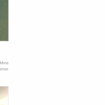
, Mme
nimer