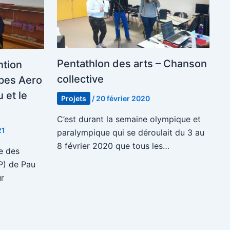
Pentathlon des arts – Chanson
ntion
collective
upes Aero
 et le
Projets
/
20 février 2020
C’est durant la semaine olympique et
21
paralympique qui se déroulait du 3 au
8 février 2020 que tous les…
e des
P) de Pau
r