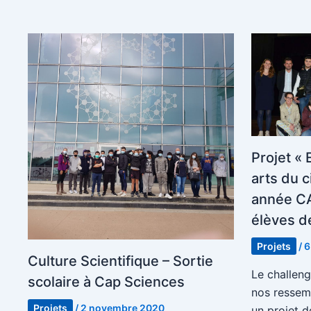
Projet «
arts du c
année CA
élèves de
Projets
/
6
Culture Scientifique – Sortie
Le challen
scolaire à Cap Sciences
nos ressem
Projets
/
2 novembre 2020
un projet d