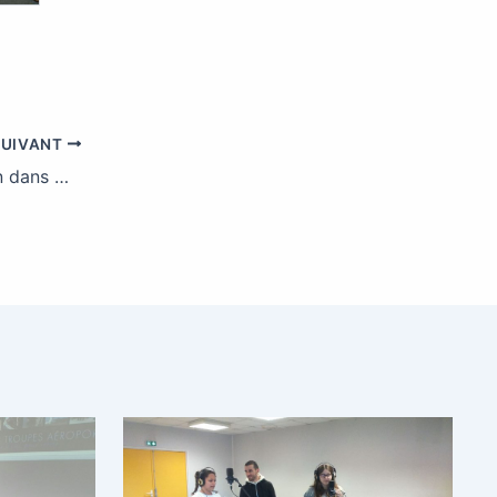
SUIVANT
Concours « Bien dans ma tête, bien dans mon corps, bien dans mon job »