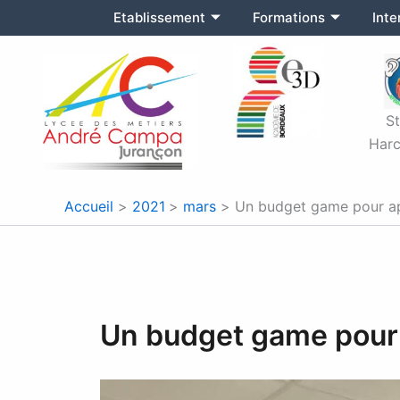
Aller
Etablissement
Formations
Int
au
contenu
S
Harc
Accueil
2021
mars
Un budget game pour ap
Un budget game pour 