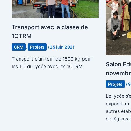
Transport avec la classe de
1CTRM
CRM
,
Projets
/
25 juin 2021
Transport d’un tour de 1600 kg pour
Salon Ed
les TU du lycée avec les 1CTRM.
novembr
Projets
/
9
Le lycée s
exposition
autres éta
collégiens