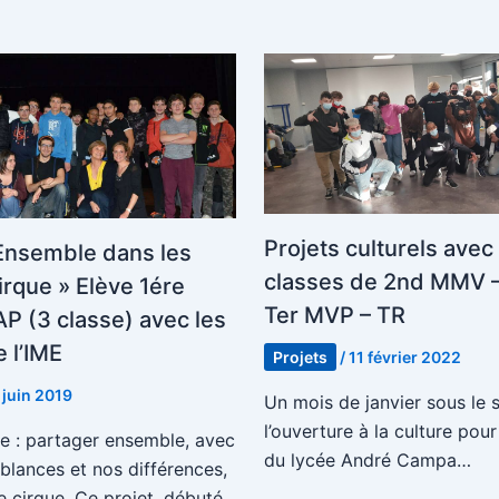
Projets culturels avec 
 Ensemble dans les
classes de 2nd MMV –
irque » Elève 1ére
Ter MVP – TR
P (3 classe) avec les
 l’IME
Projets
/
11 février 2022
 juin 2019
Un mois de janvier sous le 
l’ouverture à la culture pour
ge : partager ensemble, avec
du lycée André Campa…
blances et nos différences,
e cirque. Ce projet, débuté