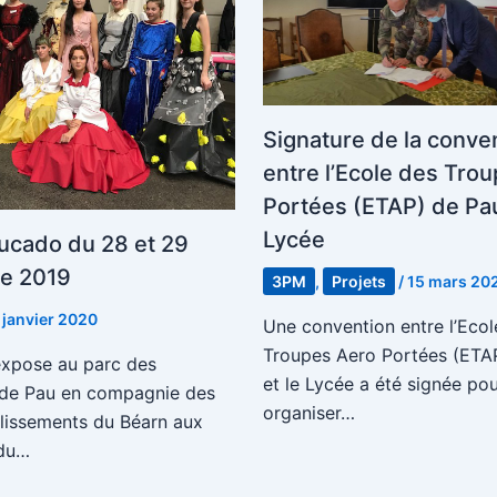
Signature de la conve
entre l’Ecole des Tro
Portées (ETAP) de Pau
Lycée
ucado du 28 et 29
e 2019
3PM
,
Projets
/
15 mars 20
 janvier 2020
Une convention entre l’Ecol
Troupes Aero Portées (ETA
’expose au parc des
et le Lycée a été signée pou
 de Pau en compagnie des
organiser…
blissements du Béarn aux
 du…