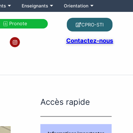
nts
Enseignants
Orientation
Pronote
CPRO-STI
I
Contactez-nous
n
s
t
a
g
r
a
m
Accès rapide