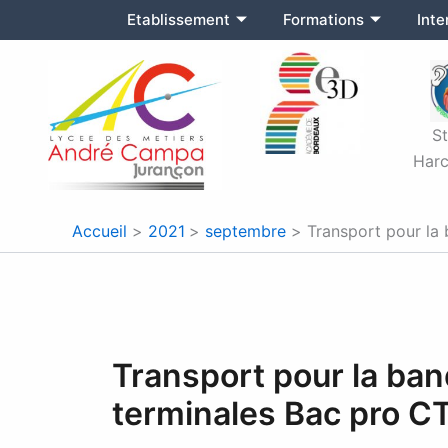
Aller
Etablissement
Formations
Int
au
contenu
S
Harc
Accueil
2021
septembre
Transport pour la
Transport pour la ban
terminales Bac pro 