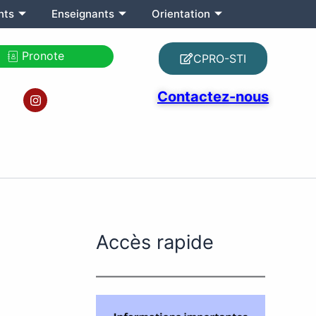
nts
Enseignants
Orientation
Pronote
CPRO-STI
I
Contactez-nous
n
s
t
a
g
r
a
m
Accès rapide