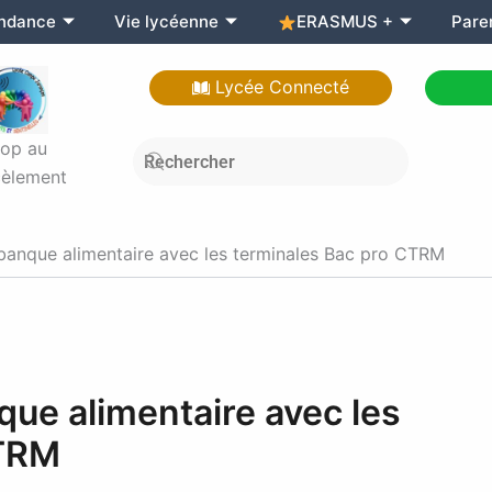
endance
Vie lycéenne
ERASMUS +
Pare
Lycée Connecté
top au
èlement
 banque alimentaire avec les terminales Bac pro CTRM
que alimentaire avec les
CTRM