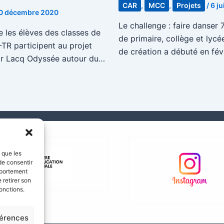
CAR
,
MCC
,
Projets
/
6 ju
0 décembre 2020
Le challenge : faire danser 
 les élèves des classes de
de primaire, collège et lycé
TR participent au projet
de création a débuté en fév
r Lacq Odyssée autour du…
s que les
de consentir
mportement
 retirer son
onctions.
férences