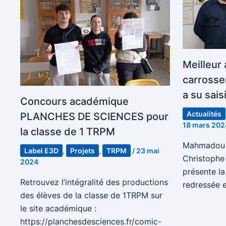
Meilleur
carrosse
a su sais
Concours académique
Actualités
PLANCHES DE SCIENCES pour
18 mars 202
la classe de 1 TRPM
Mahmadou D
Label E3D
,
Projets
,
TRPM
/
23 mai
Christophe
2024
présente la
Retrouvez l’intégralité des productions
redressée 
des élèves de la classe de 1TRPM sur
le site académique :
https://planchesdesciences.fr/comic-