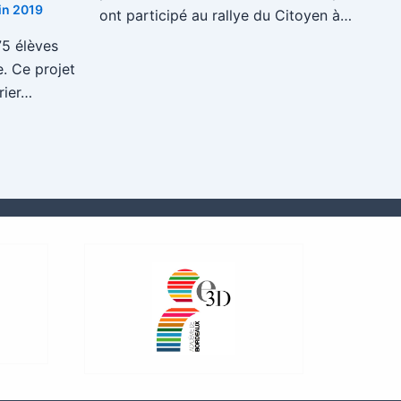
in 2019
ont participé au rallye du Citoyen à…
75 élèves
e. Ce projet
rier…