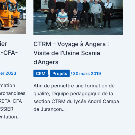
ier
CTRM – Voyage à Angers :
A-CFA-
Visite de l’Usine Scania
d’Angers
ier 2023
CRM
,
Projets
/
30 mars 2019
mation
Afin de permettre une formation de
rchandises
qualité, l’équipe pédagogique de la
GRETA-CFA-
section CTRM du lycée André Campa
SSIER
de Jurançon…
entation…