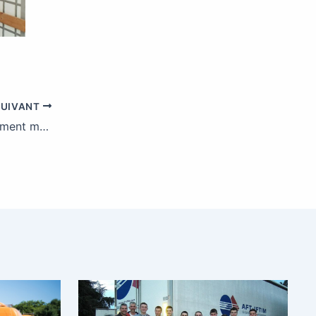
SUIVANT
Les véhicules hybrides sont-ils vraiment meilleurs pour la planète ?