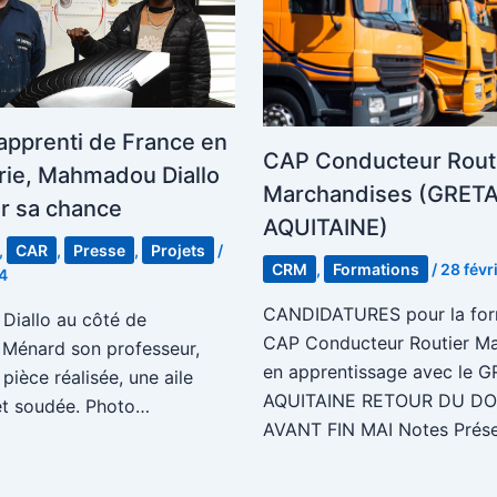
 apprenti de France en
CAP Conducteur Rout
rie, Mahmadou Diallo
Marchandises (GRET
ir sa chance
AQUITAINE)
,
CAR
,
Presse
,
Projets
/
CRM
,
Formations
/
28 févr
4
CANDIDATURES pour la for
iallo au côté de
CAP Conducteur Routier Ma
 Ménard son professeur,
en apprentissage avec le 
 pièce réalisée, une aile
AQUITAINE RETOUR DU DO
et soudée. Photo…
AVANT FIN MAI Notes Prés