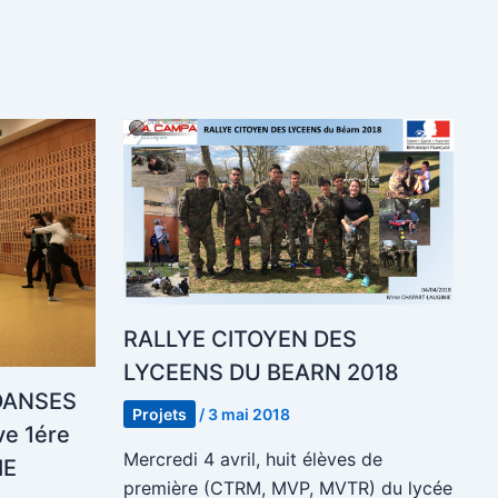
RALLYE CITOYEN DES
LYCEENS DU BEARN 2018
 DANSES
Projets
/
3 mai 2018
ve 1ére
Mercredi 4 avril, huit élèves de
IE
première (CTRM, MVP, MVTR) du lycée