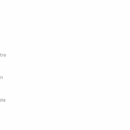
tre
en
ela
.