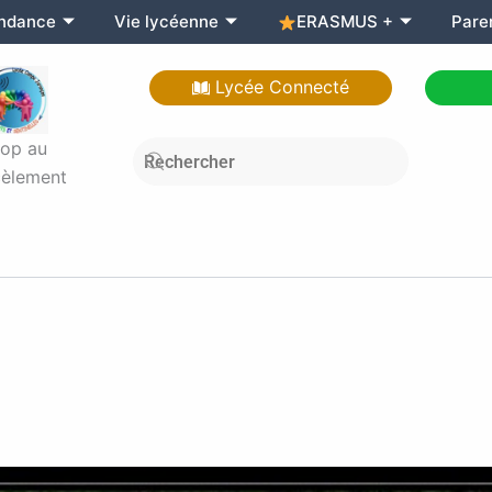
endance
Vie lycéenne
ERASMUS +
Pare
Lycée Connecté
top au
èlement