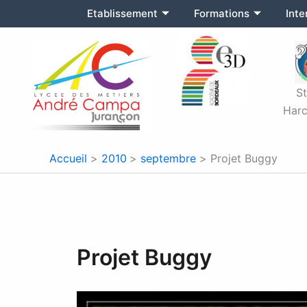
Aller
Etablissement
Formations
Int
au
contenu
S
Harc
Accueil
2010
septembre
Projet Buggy
Projet Buggy