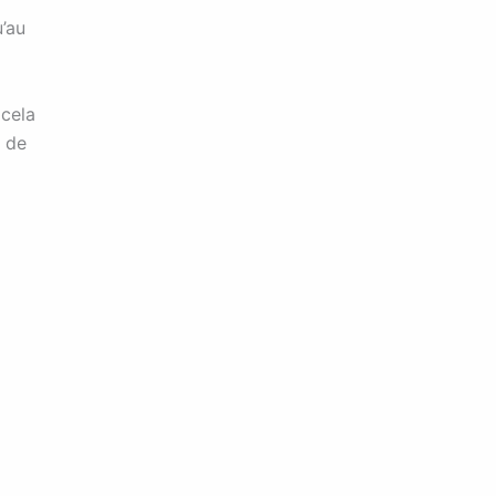
u’au
 cela
e de