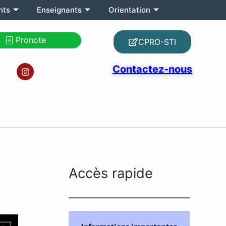
nts
Enseignants
Orientation
Pronote
CPRO-STI
I
Contactez-nous
n
s
t
a
g
r
a
m
Accès rapide